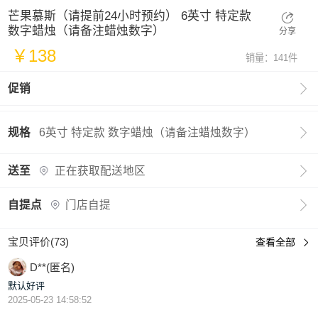
芒果慕斯（请提前24小时预约） 6英寸 特定款
数字蜡烛（请备注蜡烛数字）
分享
￥138
销量：141件

促销

规格
6英寸 特定款 数字蜡烛（请备注蜡烛数字）

送至
正在获取配送地区

自提点
门店自提
宝贝评价(73)
查看全部

D**(匿名)
默认好评
2025-05-23 14:58:52