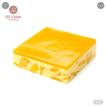
1
/
1