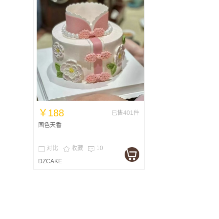
￥188
已售401件
国色天香
对比
收藏
10



DZCAKE