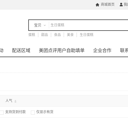
商城首页
我


宝贝
蛋糕
店铺
甜品
食品
美食
生日蛋糕
动
配送区域
美团点评用户自助填单
企业合作
联
人气
支持货到付款
仅显示有货

