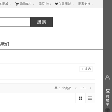
的商城
购物车
0
卖家中心
关注商城
商家支持


系我们
+
多选

1
/ 1
共
1
个商品

购
物
车
0