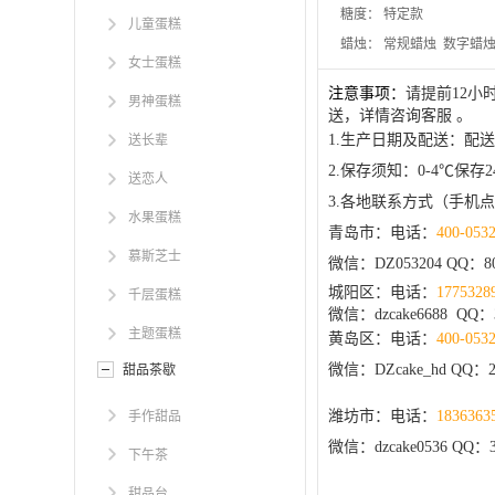
糖度：
特定款
儿童蛋糕
蜡烛：
常规蜡烛 数字蜡
女士蛋糕
注意事项：
请提前12
男神蛋糕
送，详情咨询客服 。
1.生产日期及配送：配
送长辈
2.保存须知：0-4℃
送恋人
3.各地联系方式（手机
水果蛋糕
青岛市：电话：
400-053
慕斯芝士
微信：DZ053204 QQ：
8
城阳区：电话：
1775328
千层蛋糕
微信：dzcake6688 QQ：3
主题蛋糕
黄岛区：电话：
400-053
微信：DZcake_hd QQ：20
甜品茶歇
潍坊市：电话：
1836363
手作甜品
微信：dzcake0536 QQ：3
下午茶
甜品台