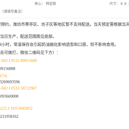
夹心：
特定款
尺寸：
6 8 
烛（请填写备注）
小时预约，潍坊市寒亭区、坊子区等地区暂不支持配送。当天预定需根据当
送当日生产，配送范围图见底部。
保存24小时，常温保存会引起奶油融化影响造型和口感，但不影响食用。
点击可拨打，微信二维码见下方）
：
2-842
/
0532-
80915688
09156888
9770
269693596
2-842
/
0532-58722907
93669008
5225
/
18353685852
211958162