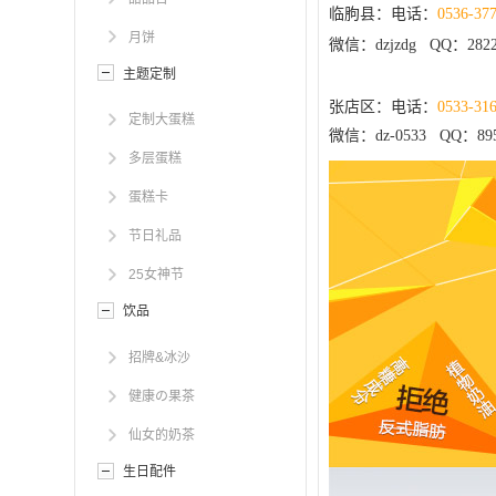
临朐县：电话：
0536-37
月饼
微信：dzjzdg QQ：2822
主题定制
张店区：电话：
0533-31
定制大蛋糕
微信：dz-0533 QQ：895
多层蛋糕
蛋糕卡
节日礼品
25女神节
饮品
招牌&冰沙
健康の果茶
仙女的奶茶
生日配件