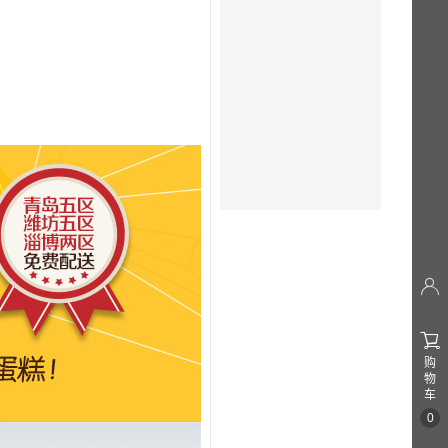


购
物
车
0