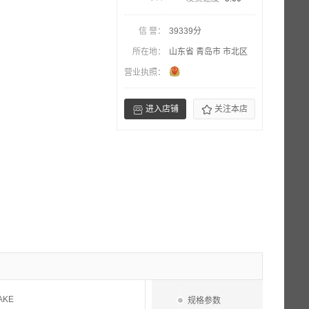
信 誉：
39339分
所在地：
山东省 青岛市 市北区
营业执照：


进入店铺
关注本店
AKE
规格参数