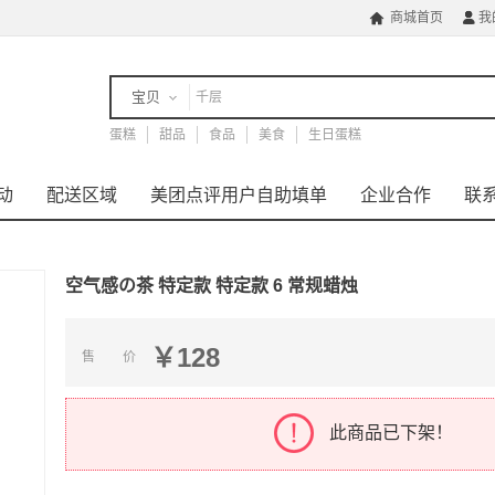
商城首页
我


宝贝
蛋糕
店铺
甜品
食品
美食
生日蛋糕
动
配送区域
美团点评用户自助填单
企业合作
联
空气感の茶 特定款 特定款 6 常规蜡烛
￥128
售 价
此商品已下架！