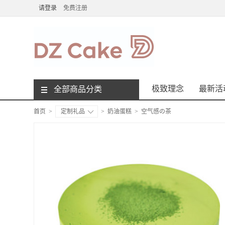
请登录
免费注册
极致理念
最新活
全部商品分类
首页
>
定制礼品
>
奶油蛋糕
>
空气感の茶