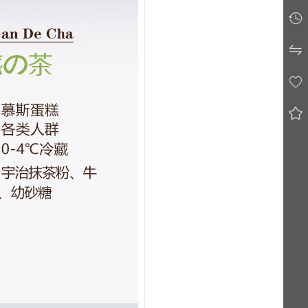



