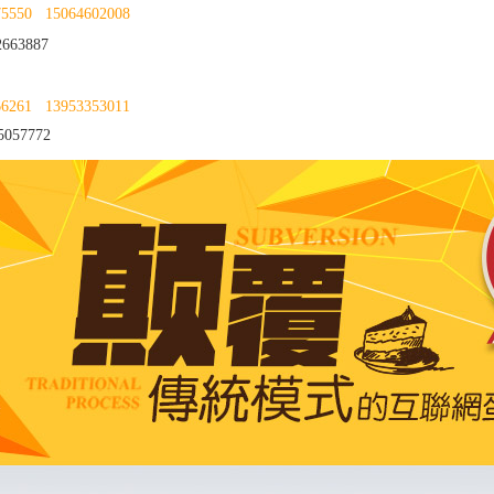
75550
15064602008
663887
66261
13953353011
057772