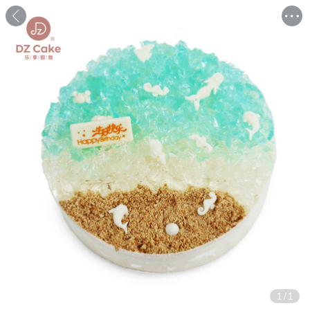
1
/
1