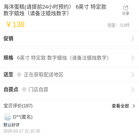
海洋蛋糕(请提前24小时预约） 6英寸 特定款
数字蜡烛（请备注蜡烛数字）
分享
￥138
销量：319件

促销

规格
6英寸 特定款 数字蜡烛（请备注蜡烛数字）

送至
正在获取配送地区

自提点
门店自提
宝贝评价(187)
查看全部

D**(匿名)
默认好评
2026-03-17 21:10:30