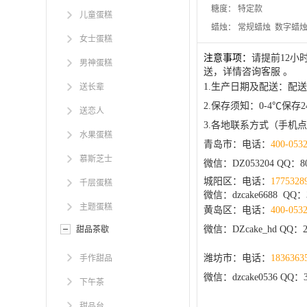
糖度：
特定款
儿童蛋糕
蜡烛：
常规蜡烛 数字蜡
女士蛋糕
注意事项：
请提前12
男神蛋糕
送，详情咨询客服 。
1.生产日期及配送：配
送长辈
2.保存须知：0-4℃
送恋人
3.各地联系方式（手机
水果蛋糕
青岛市：电话：
400-053
慕斯芝士
微信：DZ053204 QQ：
8
城阳区：电话：
1775328
千层蛋糕
微信：dzcake6688 QQ：3
主题蛋糕
黄岛区：电话：
400-053
微信：DZcake_hd QQ：20
甜品茶歇
潍坊市：电话：
1836363
手作甜品
微信：dzcake0536 QQ：3
下午茶
甜品台