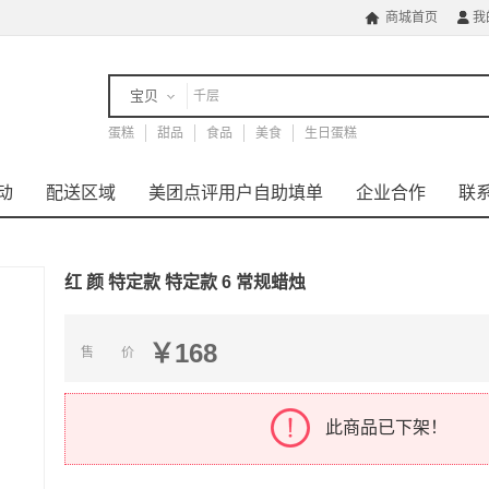
商城首页
我


宝贝
蛋糕
店铺
甜品
食品
美食
生日蛋糕
动
配送区域
美团点评用户自助填单
企业合作
联
红 颜 特定款 特定款 6 常规蜡烛
￥168
售 价
此商品已下架！