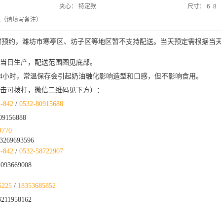
夹心：
特定款
尺寸：
6 8
烛（请填写备注）
小时预约，潍坊市寒亭区、坊子区等地区暂不支持配送。当天预定需根据当
送当日生产，配送范围图见底部。
保存24小时，常温保存会引起奶油融化影响造型和口感，但不影响食用。
点击可拨打，微信二维码见下方）
：
2-842
/
0532-
80915688
09156888
9770
269693596
2-842
/
0532-58722907
93669008
5225
/
18353685852
211958162