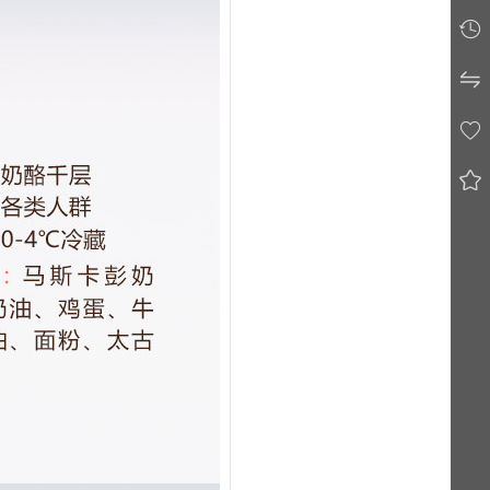



