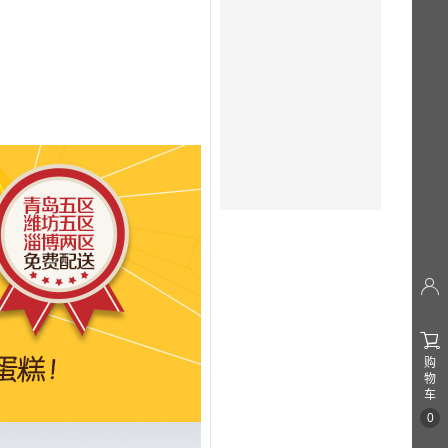


购
物
车
0