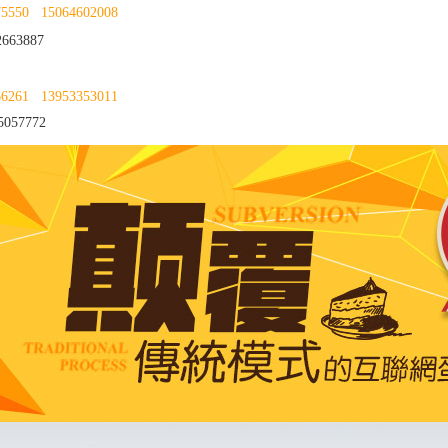
75550
15064602008
663887
66261
13953353011
057772