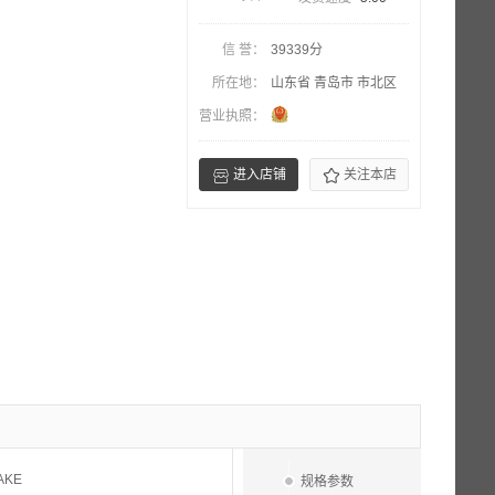
信 誉：
39339分
所在地：
山东省 青岛市 市北区
营业执照：


进入店铺
关注本店
AKE
规格参数