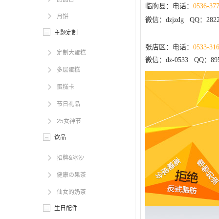
临朐县：电话：
0536-37
月饼
微信：dzjzdg QQ：2822
主题定制
张店区：电话：
0533-31
定制大蛋糕
微信：dz-0533 QQ：895
多层蛋糕
蛋糕卡
节日礼品
25女神节
饮品
招牌&冰沙
健康の果茶
仙女的奶茶
生日配件