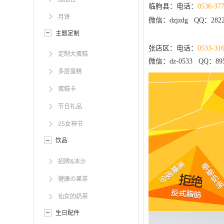
临朐县：电话：
0536-37
月饼
微信：dzjzdg QQ：2822
主题定制
张店区：电话：
0533-31
定制大蛋糕
微信：dz-0533 QQ：895
多层蛋糕
蛋糕卡
节日礼品
25女神节
饮品
招牌&冰沙
健康の果茶
仙女的奶茶
生日配件