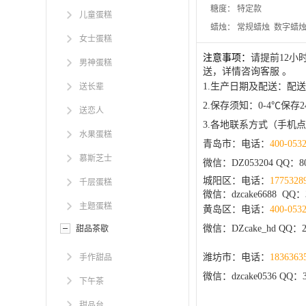
糖度：
特定款
儿童蛋糕
蜡烛：
常规蜡烛 数字蜡
女士蛋糕
注意事项：
请提前12
男神蛋糕
送，详情咨询客服 。
1.生产日期及配送：配
送长辈
2.保存须知：0-4℃
送恋人
3.各地联系方式（手机
水果蛋糕
青岛市：电话：
400-053
慕斯芝士
微信：DZ053204 QQ：
8
城阳区：电话：
1775328
千层蛋糕
微信：dzcake6688 QQ：3
主题蛋糕
黄岛区：电话：
400-053
微信：DZcake_hd QQ：20
甜品茶歇
潍坊市：电话：
1836363
手作甜品
微信：dzcake0536 QQ：3
下午茶
甜品台