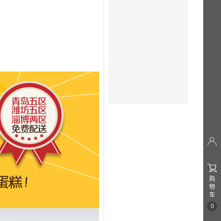


购
物
车
0