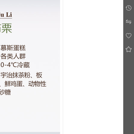



