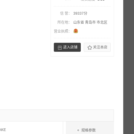
信 誉：
39337分
所在地：
山东省 青岛市 市北区
营业执照：


进入店铺
关注本店
AKE
规格参数