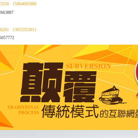
75550
15064602008
663887
66261
13953353011
057772