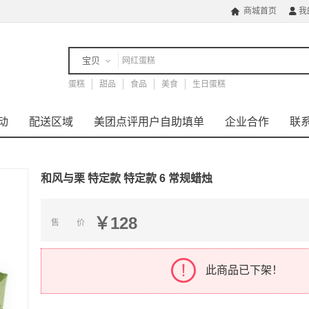
商城首页
我


宝贝
蛋糕
店铺
甜品
食品
美食
生日蛋糕
动
配送区域
美团点评用户自助填单
企业合作
联
和风与栗 特定款 特定款 6 常规蜡烛
￥128
售 价
此商品已下架！