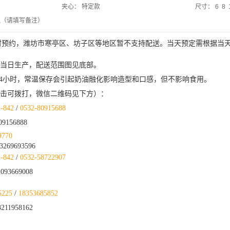
夹心：
特定款
尺寸：
6 8 
烛（请填写备注）
小时预约，潍坊市寒亭区、坊子区等地区暂不支持配送。当天预定需根据当
送当日生产，配送范围图见底部。
保存24小时，常温保存会引起奶油融化影响造型和口感，但不影响食用。
点击可拨打，微信二维码见下方）
：
2-842
/
0532-
80915688
09156888
9770
269693596
2-842
/
0532-58722907
93669008
5225
/
18353685852
211958162