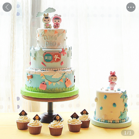
1
/
1