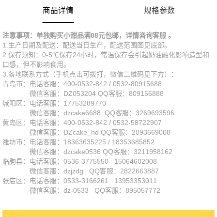
商品详情
规格参数
注意事项：单独购买小甜品满88元包邮，详情咨询客服 。
1.生产日期及配送：配送当日生产，配送范围图见底部。
2.保存须知：0-5℃保存24小时，常温保存会引起奶油融化影响造型和
口感，但不影响食用。
3.各地联系方式（手机点击可拨打，微信二维码见下方）：
青岛市：电话客服：
400-0532-842
/
0532-80915688
微信客服：DZ053204 QQ客服：809156888
城阳区：电话客服：
17753289770
微信客服：dzcake6688 QQ客服：3269693596
黄岛区：电话客服：
400-0532-842
/
0532-58722907
微信客服：DZcake_hd QQ客服：2093669008
潍坊市：电话客服：
18363635225
/
18353685852
微信客服：dzcake0536 QQ客服：3211958162
临朐县：电话客服：
0536-3775550
15064602008
微信客服：dzjzdg QQ客服：2822663887
张店区：电话客服：
0533-3166261
13953353011
微信客服：dz-0533 QQ客服：895057772