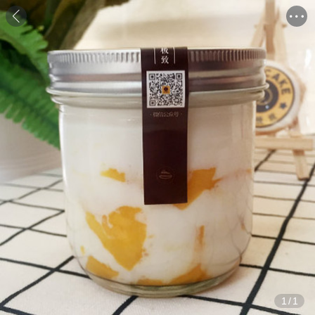
1
/
1