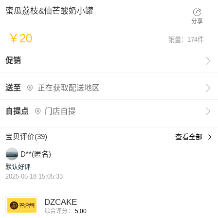
蜜瓜荔枝&仙芒酸奶小罐
分享
￥20
销量：174件

促销

送至
正在获取配送地区

自提点
门店自提
宝贝评价(39)
查看全部

D**(匿名)
默认好评
2025-05-18 15:05:33
DZCAKE
综合评分：
5.00