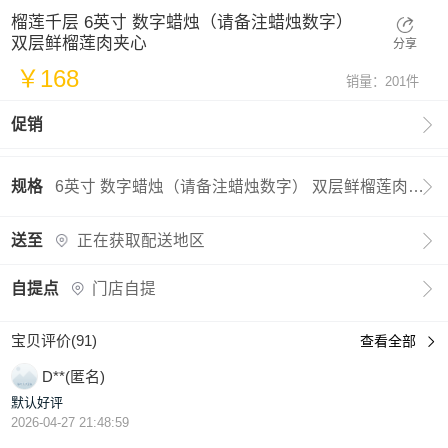
榴莲千层 6英寸 数字蜡烛（请备注蜡烛数字）
双层鲜榴莲肉夹心
分享
￥168
销量：201件

促销

规格
6英寸 数字蜡烛（请备注蜡烛数字） 双层鲜榴莲肉夹心

送至
正在获取配送地区

自提点
门店自提
宝贝评价(91)
查看全部

D**(匿名)
默认好评
2026-04-27 21:48:59