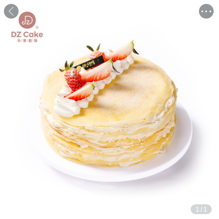
1
/
1