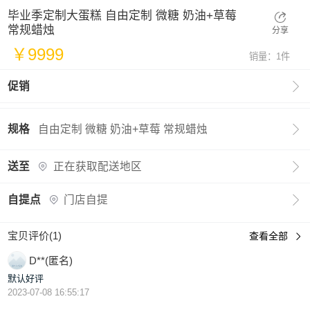
毕业季定制大蛋糕 自由定制 微糖 奶油+草莓
常规蜡烛
分享
￥9999
销量：1件

促销

规格
自由定制 微糖 奶油+草莓 常规蜡烛

送至
正在获取配送地区

自提点
门店自提
宝贝评价(1)
查看全部

D**(匿名)
默认好评
2023-07-08 16:55:17