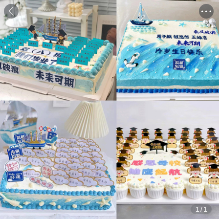
1
/
1